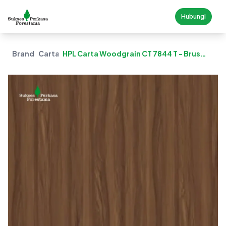
Hubungi
Brand
Carta
HPL Carta Woodgrain CT 7844 T - Brus
Walnut