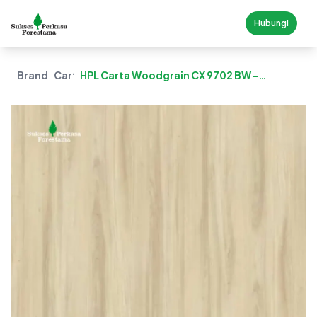
Hubungi
Brand
Carta
HPL Carta Woodgrain CX 9702 BW -
Champagne Common Walnut