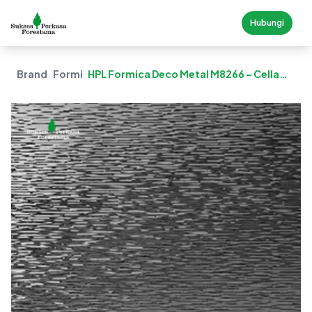
Hubungi
Brand
Formica
HPL Formica Deco Metal M8266 – Cella
Polished Smokey Grey