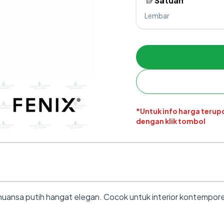
Satuan
Lembar
*Untuk info harga teru
dengan klik tombol
uansa putih hangat elegan. Cocok untuk interior kontemporer