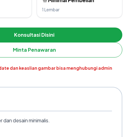
Minimal Pembelian
1 Lembar
Konsultasi Disini
Minta Penawaran
pdate dan keaslian gambar bisa menghubungi admin
 dan desain minimalis.