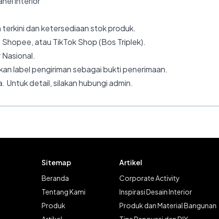
nel interior
 terkini dan ketersediaan stok produk.
 Shopee, atau TikTok Shop (Bos Triplek).
 Nasional.
an label pengiriman sebagai bukti penerimaan.
. Untuk detail, silakan hubungi admin.
Sitemap
Artikel
Beranda
Corporate Activity
Tentang Kami
Inspirasi Desain Interior
Produk
Produk dan Material Bangunan