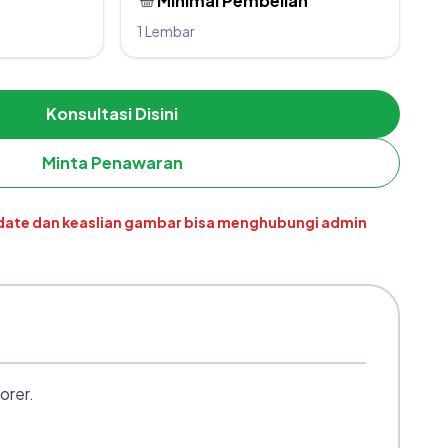
Minimal Pembelian
1 Lembar
Konsultasi Disini
Minta Penawaran
pdate dan keaslian gambar bisa menghubungi admin
orer.