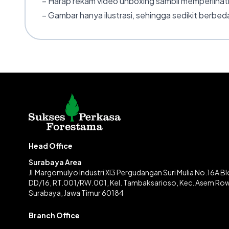
– Harap rekam video unboxing sambil memperlihatk
– Gambar hanya ilustrasi, sehingga sedikit berbeda
Head Office
Surabaya Area
Jl.Margomulyo Industri XI3 Pergudangan Suri Mulia No.16A B
DD/16, RT.001/RW.001, Kel. Tambaksarioso, Kec. Asem Ro
Surabaya, Jawa Timur 60184
Branch Office