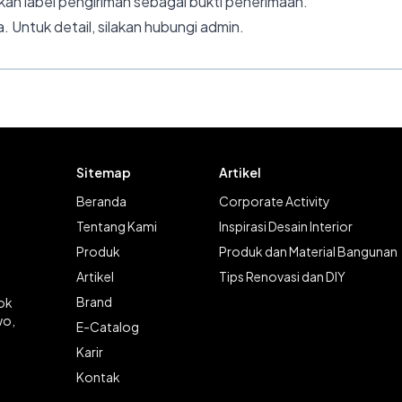
an label pengiriman sebagai bukti penerimaan.
. Untuk detail, silakan hubungi admin.
Sitemap
Artikel
Beranda
Corporate Activity
Tentang Kami
Inspirasi Desain Interior
Produk
Produk dan Material Bangunan
Artikel
Tips Renovasi dan DIY
Brand
lok
wo,
E-Catalog
Karir
Kontak