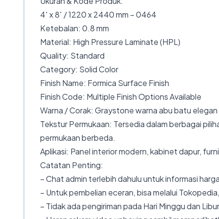
Ukuran & Kode Produk:
4′ x 8′ / 1220 x 2440 mm – 0464
Ketebalan: 0.8 mm
Material: High Pressure Laminate (HPL)
Quality: Standard
Category: Solid Color
Finish Name: Formica Surface Finish
Finish Code: Multiple Finish Options Available
Warna / Corak: Graystone warna abu batu elegan
Tekstur Permukaan: Tersedia dalam berbagai piliha
permukaan berbeda.
Aplikasi: Panel interior modern, kabinet dapur, furni
Catatan Penting:
– Chat admin terlebih dahulu untuk informasi harga
– Untuk pembelian eceran, bisa melalui Tokopedia,
– Tidak ada pengiriman pada Hari Minggu dan Libur