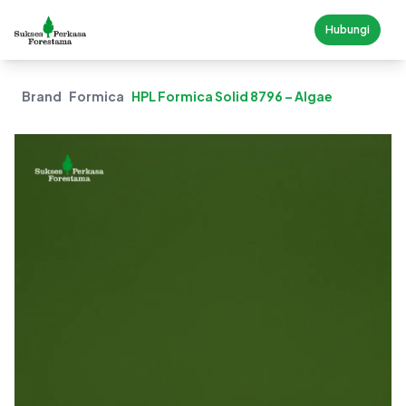
Hubungi
Brand
Formica
HPL Formica Solid 8796 – Algae