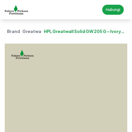
Hubungi
Brand
Greatwall
HPL Greatwall Solid GW 205 G – Ivory
Glossy