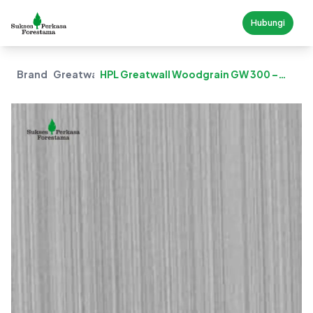
Hubungi
Brand
Greatwall
HPL Greatwall Woodgrain GW 300 –
Grand Wenge