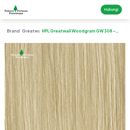
Hubungi
Brand
Greatwall
HPL Greatwall Woodgrain GW 308 –
Royal Maple