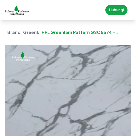
Hubungi
Brand
Greenlam
HPL Greenlam Pattern GSC 5574 –
Statuario Suede (SUD)