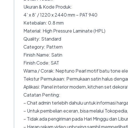
Ukuran & Kode Produk:
4′ x 8′ / 1220 x 2440 mm – PAT 940
Ketebalan: 0.8 mm
Material: High Pressure Laminate (HPL)
Quality: Standard
Category: Pattern
Finish Name: Satin
Finish Code: SAT
Warna / Corak: Neptuno Pearl motif batu tone el
Tekstur Permukaan: Permukaan satin halus dengan
Aplikasi: Panel interior modern, kitchen set dekora
Catatan Penting:
– Chat admin terlebih dahulu untuk informasi harga
– Untuk pembelian eceran, bisa melalui Tokopedia,
– Tidak ada pengiriman pada Hari Minggu dan Libur
– Harap rekam video unboxing sambil memperlihatk