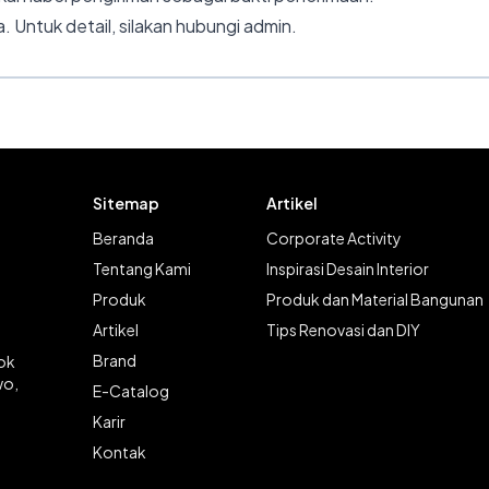
. Untuk detail, silakan hubungi admin.
Sitemap
Artikel
Beranda
Corporate Activity
Tentang Kami
Inspirasi Desain Interior
Produk
Produk dan Material Bangunan
Artikel
Tips Renovasi dan DIY
Brand
lok
wo,
E-Catalog
Karir
Kontak