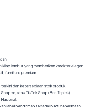
egan
 kilap lembut yang memberikan karakter elegan
tif, furniture premium
 terkini dan ketersediaan stok produk.
 Shopee, atau TikTok Shop (Bos Triplek).
 Nasional.
an label pengiriman sebagai bukti penerimaan.