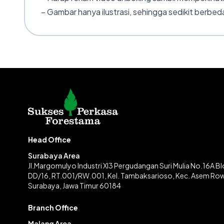
– Gambar hanya ilustrasi, sehingga sedikit berbeda
Head Office
Surabaya Area
Jl.Margomulyo Industri XI3 Pergudangan Suri Mulia No.16A B
DD/16, RT.001/RW.001, Kel. Tambaksarioso, Kec. Asem Ro
Surabaya, Jawa Timur 60184
Branch Office
Malang Area