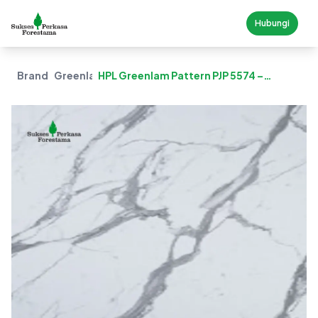
Hubungi
Brand
Greenlam
HPL Greenlam Pattern PJP 5574 –
Statuario Jupiter (JUP)