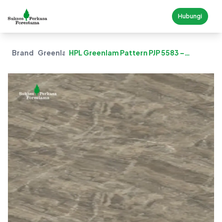
Hubungi
Brand
Greenlam
HPL Greenlam Pattern PJP 5583 –
Visconti Jupiter (JUP)