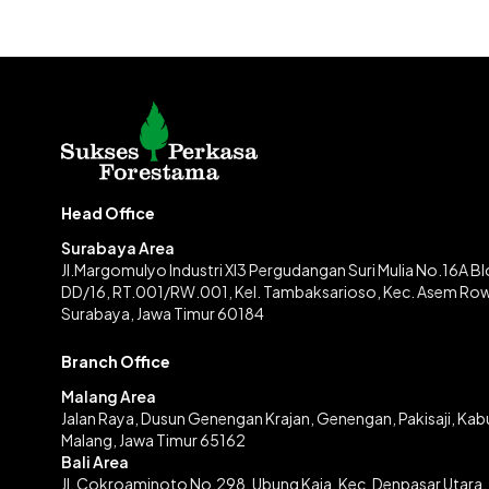
Head Office
Surabaya Area
Jl.Margomulyo Industri XI3 Pergudangan Suri Mulia No.16A B
DD/16, RT.001/RW.001, Kel. Tambaksarioso, Kec. Asem Ro
Surabaya, Jawa Timur 60184
Branch Office
Malang Area
Jalan Raya, Dusun Genengan Krajan, Genengan, Pakisaji, Ka
Malang, Jawa Timur 65162
Bali Area
Jl. Cokroaminoto No.298, Ubung Kaja, Kec. Denpasar Utara,