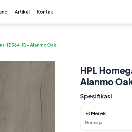
and
Artikel
Kontak
es HZ 364 HD – Alanmo Oak
HPL Homega
Alanmo Oa
Spesifikasi
Merek
Homega