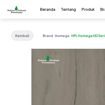
Beranda
Tentang
Produk
Br
Kembali
Brand
Homega
HPL Homega HD Seri