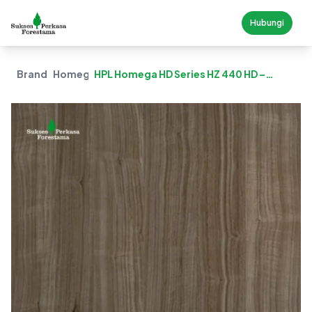
Hubungi
Brand
Homega
HPL Homega HD Series HZ 440 HD –
Straight Walnut