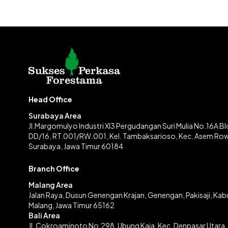
Head Office
Surabaya Area
Jl.Margomulyo Industri XI3 Pergudangan Suri Mulia No.16A B
DD/16, RT.001/RW.001, Kel. Tambaksarioso, Kec. Asem Ro
Surabaya, Jawa Timur 60184
Branch Office
Malang Area
Jalan Raya, Dusun Genengan Krajan, Genengan, Pakisaji, Ka
Malang, Jawa Timur 65162
Bali Area
Jl. Cokroaminoto No.298, Ubung Kaja, Kec. Denpasar Utara,