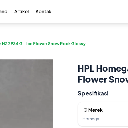
and
Artikel
Kontak
 HZ 2934 G – Ice Flower Snow Rock Glossy
HPL Homega 
Flower Sno
Spesifikasi
Merek
Homega