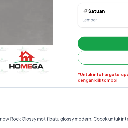
Satuan
Lembar
*Untuk info harga teru
dengan klik tombol
ow Rock Glossy motif batu glossy modern. Cocok untuk interi