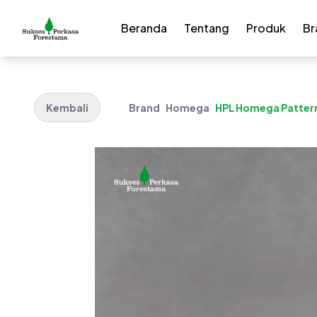
Beranda
Tentang
Produk
Br
Kembali
Brand
Homega
HPL Homega Pattern