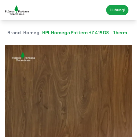
Hubungi
Brand
Homega
HPL Homega Pattern HZ 419 D8 – Thermo
Walnut