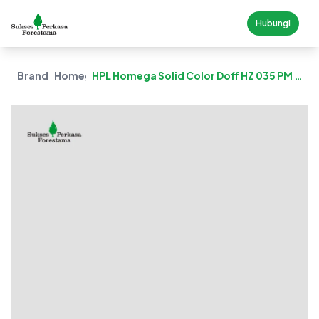
Hubungi
Brand
Homega
HPL Homega Solid Color Doff HZ 035 PM –
Light Grey Matte