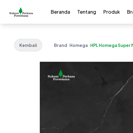
Beranda
Tentang
Produk
Br
Kembali
Brand
Homega
HPL Homega Super M