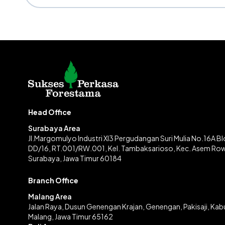
Head Office
Surabaya Area
Jl.Margomulyo Industri XI3 Pergudangan Suri Mulia No.16A B
DD/16, RT.001/RW.001, Kel. Tambaksarioso, Kec. Asem Ro
Surabaya, Jawa Timur 60184
Branch Office
Malang Area
Jalan Raya, Dusun Genengan Krajan, Genengan, Pakisaji, Ka
Malang, Jawa Timur 65162