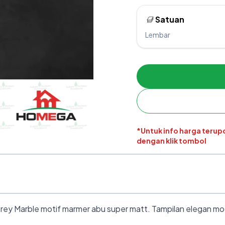
Satuan
Lembar
*Untuk info harga teru
dengan klik tombol
 Marble motif marmer abu super matt. Tampilan elegan mode