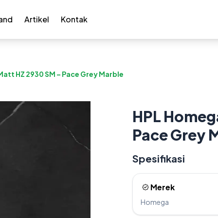
and
Artikel
Kontak
att HZ 2930 SM – Pace Grey Marble
HPL Homega
Pace Grey 
Spesifikasi
Merek
Homega