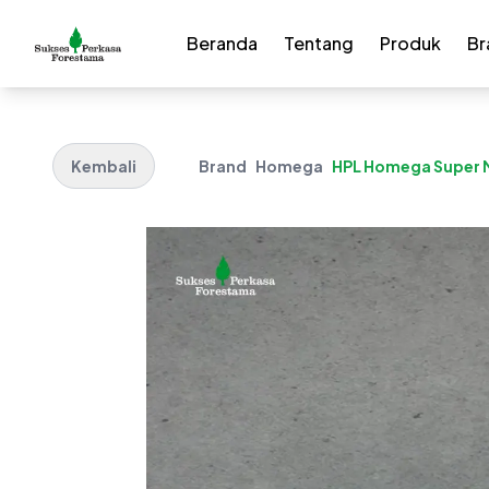
Beranda
Tentang
Produk
Br
Kembali
Brand
Homega
HPL Homega Super M