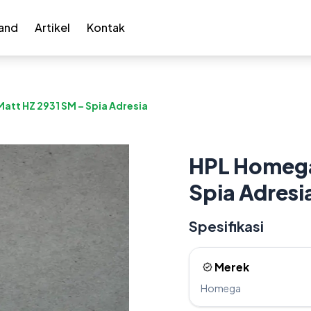
and
Artikel
Kontak
att HZ 2931 SM – Spia Adresia
HPL Homega
Spia Adresi
Spesifikasi
Merek
Homega