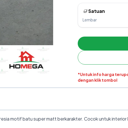
Satuan
Lembar
*Untuk info harga teru
dengan klik tombol
sia motif batu super matt berkarakter. Cocok untuk interior