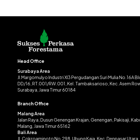
Head Office
Surabaya Area
Jl.Margomulyo Industri XI3 Pergudangan Suri Mulia No.16A B
DD/16, RT.001/RW.001, Kel. Tambaksarioso, Kec. Asem Ro
Surabaya, Jawa Timur 60184
Branch Office
Malang Area
Jalan Raya, Dusun Genengan Krajan, Genengan, Pakisaji, Ka
Malang, Jawa Timur 65162
Bali Area
Jl. Cokroaminoto No.298, Ubung Kaja, Kec. Denpasar Utara,