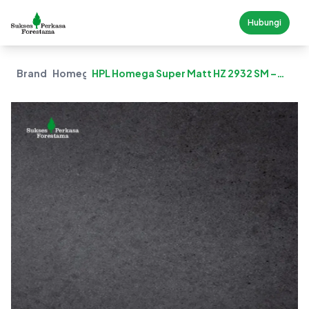
Hubungi
Brand
Homega
HPL Homega Super Matt HZ 2932 SM –
Fanale Adresia