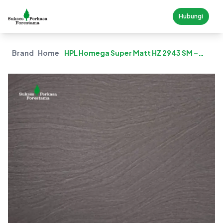
Hubungi
Brand
Homega
HPL Homega Super Matt HZ 2943 SM –
Bologna Sandstone