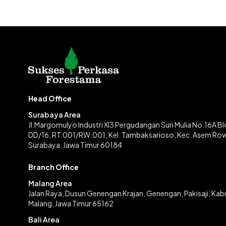
Head Office
Surabaya Area
Jl.Margomulyo Industri XI3 Pergudangan Suri Mulia No.16A B
DD/16, RT.001/RW.001, Kel. Tambaksarioso, Kec. Asem Ro
Surabaya, Jawa Timur 60184
Branch Office
Malang Area
Jalan Raya, Dusun Genengan Krajan, Genengan, Pakisaji, Ka
Malang, Jawa Timur 65162
Bali Area