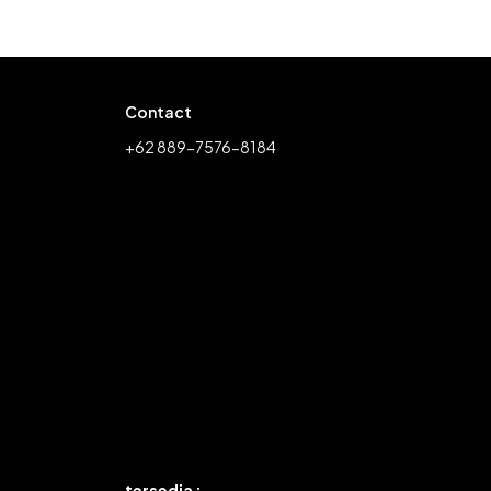
Contact
+62 889-7576-8184
tersedia :