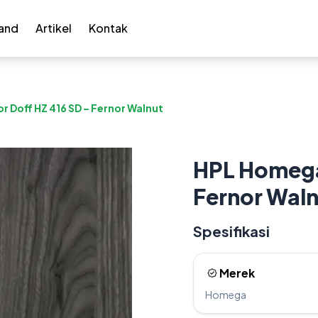
and
Artikel
Kontak
 Doff HZ 416 SD – Fernor Walnut
HPL Homega 
Fernor Waln
Spesifikasi
Merek
Homega