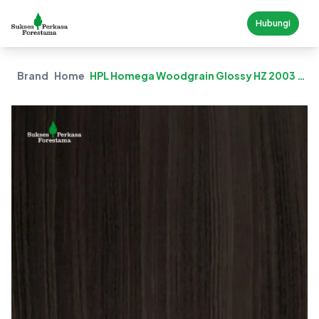
Hubungi
Brand
Homega
HPL Homega Woodgrain Glossy HZ 2003 G
– Straight Elm Wood