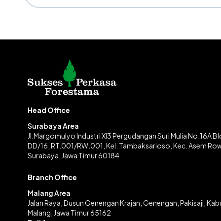
Head Office
Surabaya Area
Jl.Margomulyo Industri XI3 Pergudangan Suri Mulia No.16A B
DD/16, RT.001/RW.001, Kel. Tambaksarioso, Kec. Asem Ro
Surabaya, Jawa Timur 60184
Branch Office
Malang Area
Jalan Raya, Dusun Genengan Krajan, Genengan, Pakisaji, Ka
Malang, Jawa Timur 65162