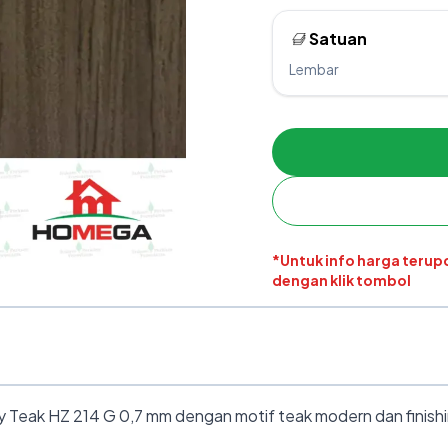
Satuan
Lembar
*Untuk info harga teru
dengan klik tombol
eak HZ 214 G 0,7 mm dengan motif teak modern dan finishing 