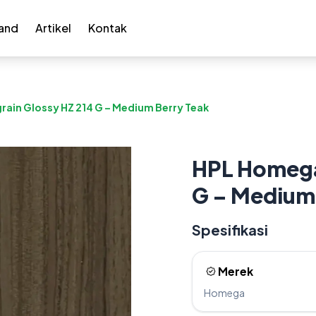
and
Artikel
Kontak
in Glossy HZ 214 G – Medium Berry Teak
HPL Homega
G – Medium
Spesifikasi
Merek
Homega