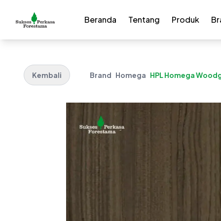
Beranda
Tentang
Produk
Br
Kembali
Brand
Homega
HPL Homega Woodgra