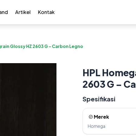
and
Artikel
Kontak
ain Glossy HZ 2603 G – Carbon Legno
HPL Homega
2603 G – C
Spesifikasi
Merek
Homega