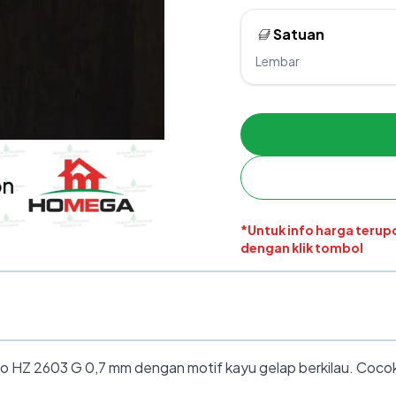
Satuan
Lembar
*Untuk info harga teru
dengan klik tombol
Z 2603 G 0,7 mm dengan motif kayu gelap berkilau. Cocok unt