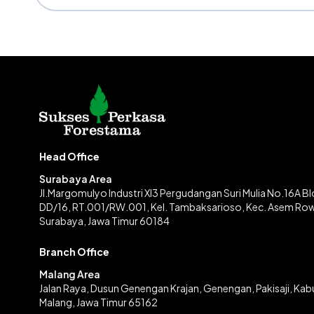
Head Office
Surabaya Area
Jl.Margomulyo Industri XI3 Pergudangan Suri Mulia No.16A B
DD/16, RT.001/RW.001, Kel. Tambaksarioso, Kec. Asem Ro
Surabaya, Jawa Timur 60184
Branch Office
Malang Area
Jalan Raya, Dusun Genengan Krajan, Genengan, Pakisaji, Ka
Malang, Jawa Timur 65162