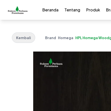
Beranda
Tentang
Produk
Br
Kembali
Brand
Homega
HPL Homega Woodgr