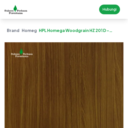
Hubungi
Brand
Homega
HPL Homega Woodgrain HZ 201 D –
Classical Teak