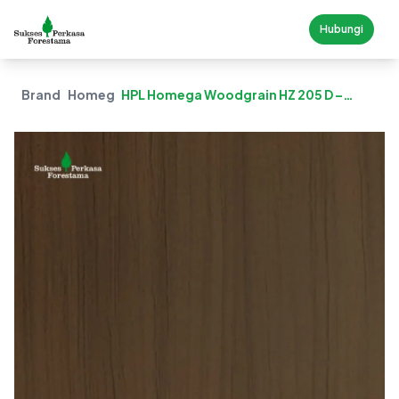
Hubungi
Brand
Homega
HPL Homega Woodgrain HZ 205 D –
Thailand Teak