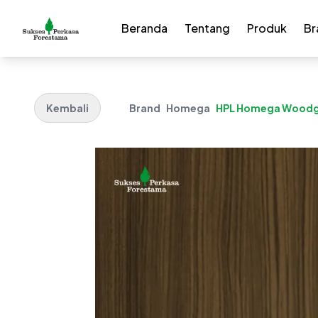
Beranda
Tentang
Produk
Br
Kembali
Brand
Homega
HPL Homega Woodgr