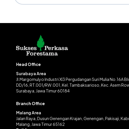
Head Office
Surabaya Area
Jl.Margomulyo Industri XI3 Pergudangan Suri Mulia No.16A B
DD/16, RT.001/RW.001, Kel. Tambaksarioso, Kec. Asem Ro
Surabaya, Jawa Timur 60184
Branch Office
Malang Area
Jalan Raya, Dusun Genengan Krajan, Genengan, Pakisaji, Ka
Malang, Jawa Timur 65162