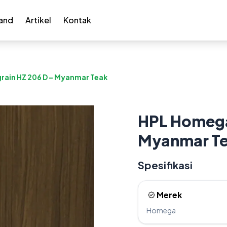
and
Artikel
Kontak
ain HZ 206 D – Myanmar Teak
HPL Homega
Myanmar T
Spesifikasi
Merek
Homega