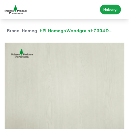
Hubungi
Brand
Homega
HPL Homega Woodgrain HZ 304 D –
Golden Oak