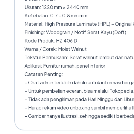
Ukuran: 1220 mm × 2440 mm
Ketebalan: 0.7 – 0.8 mm mm
Material: High Pressure Laminate (HPL) – Original
Finishing: Woodgrain / Motif Serat Kayu (Doff)
Kode Produk: HZ 406 D
Warna / Corak: Moist Walnut
Tekstur Permukaan: Serat walnut lembut dan natu
Aplikasi: Furnitur rumah, panel interior
Catatan Penting:
– Chat admin terlebih dahulu untuk informasi harga
– Untuk pembelian eceran, bisa melalui Tokopedia,
– Tidak ada pengiriman pada Hari Minggu dan Libur
– Harap rekam video unboxing sambil memperlihatk
– Gambar hanya ilustrasi, sehingga sedikit berbeda