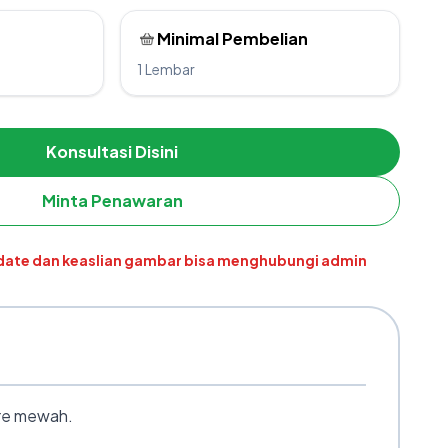
Minimal Pembelian
1 Lembar
Konsultasi Disini
Minta Penawaran
pdate dan keaslian gambar bisa menghubungi admin
ure mewah.