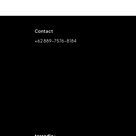
Contact
+62 889-7576-8184
tersedia :