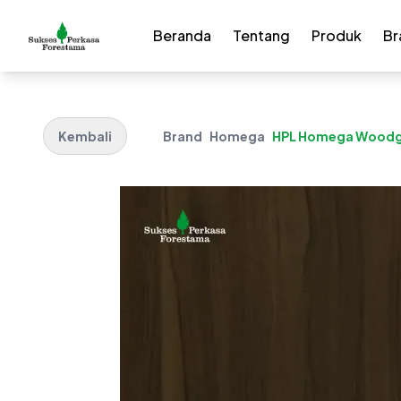
Beranda
Tentang
Produk
Br
Kembali
Brand
Homega
HPL Homega Woodgra