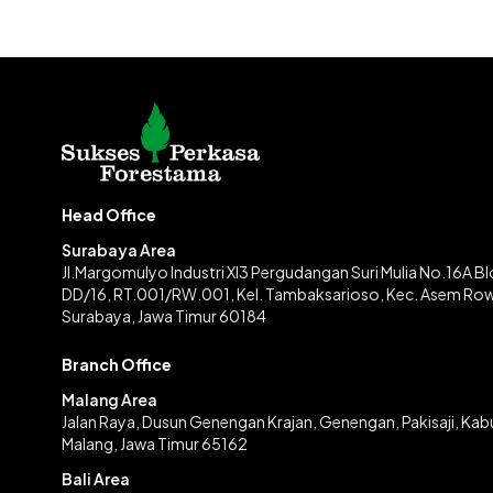
Head Office
Surabaya Area
Jl.Margomulyo Industri XI3 Pergudangan Suri Mulia No.16A B
DD/16, RT.001/RW.001, Kel. Tambaksarioso, Kec. Asem Ro
Surabaya, Jawa Timur 60184
Branch Office
Malang Area
Jalan Raya, Dusun Genengan Krajan, Genengan, Pakisaji, Ka
Malang, Jawa Timur 65162
Bali Area