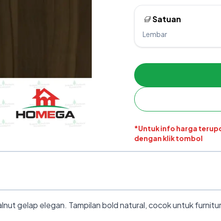
Satuan
Lembar
*Untuk info harga teru
dengan klik tombol
nut gelap elegan. Tampilan bold natural, cocok untuk furnit