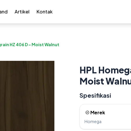
and
Artikel
Kontak
in HZ 406 D – Moist Walnut
HPL Homega
Moist Waln
Spesifikasi
Merek
Homega