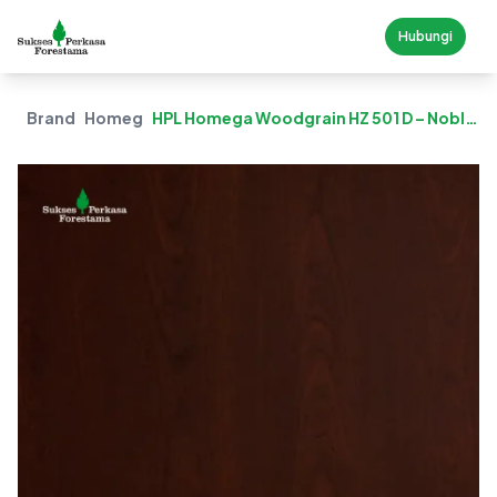
Hubungi
Brand
Homega
HPL Homega Woodgrain HZ 501 D – Noble
Cherry