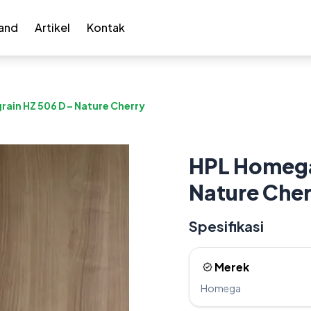
and
Artikel
Kontak
in HZ 506 D – Nature Cherry
HPL Homega
Nature Cher
Spesifikasi
Merek
Homega