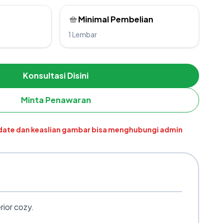
Minimal Pembelian
1 Lembar
Konsultasi Disini
Minta Penawaran
pdate dan keaslian gambar bisa menghubungi admin
rior cozy.