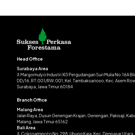
Head Office
Surabaya Area
Jl.Margomulyo Industri XI3 Pergudangan Suri Mulia No.16A B
DD/16, RT.001/RW.001, Kel. Tambaksarioso, Kec. Asem Ro
Surabaya, Jawa Timur 60184
Branch Office
Malang Area
Jalan Raya, Dusun Genengan Krajan, Genengan, Pakisaji, Ka
Malang, Jawa Timur 65162
Bali Area
Jl. Cokroaminoto No.298, Ubung Kaja, Kec. Denpasar Utara,