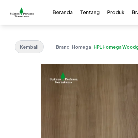
Beranda
Tentang
Produk
Br
Kembali
Brand
Homega
HPL Homega Woodgra