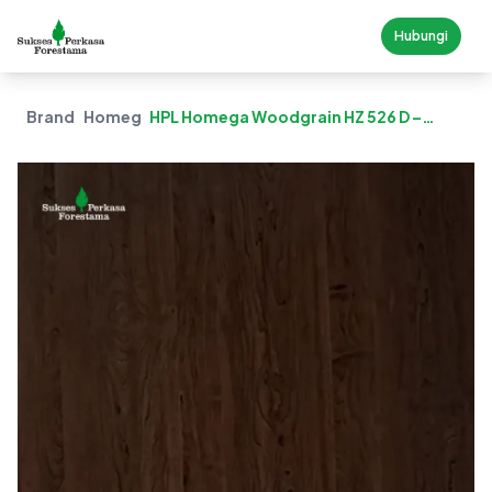
Hubungi
Brand
Homega
HPL Homega Woodgrain HZ 526 D –
Yellow Cherry