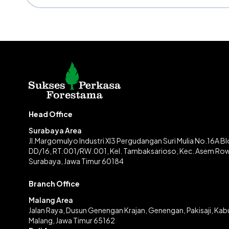
Head Office
Surabaya Area
Jl.Margomulyo Industri XI3 Pergudangan Suri Mulia No.16A B
DD/16, RT.001/RW.001, Kel. Tambaksarioso, Kec. Asem Ro
Surabaya, Jawa Timur 60184
Branch Office
Malang Area
Jalan Raya, Dusun Genengan Krajan, Genengan, Pakisaji, Ka
Malang, Jawa Timur 65162