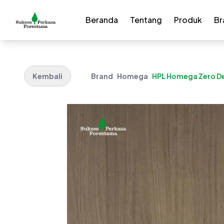
Beranda
Tentang
Produk
Br
Kembali
Brand
Homega
HPL Homega Zero Deg