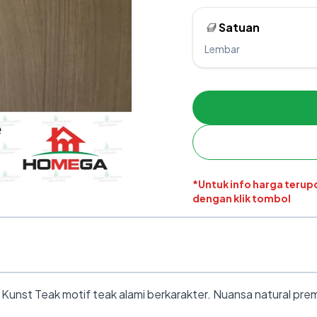
Satuan
Lembar
*Untuk info harga teru
dengan klik tombol
nst Teak motif teak alami berkarakter. Nuansa natural premiu