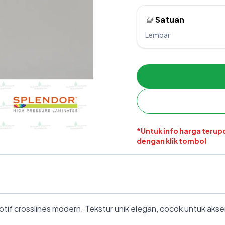
Satuan
Lembar
*Untuk info harga teru
dengan klik tombol
tif crosslines modern. Tekstur unik elegan, cocok untuk akse