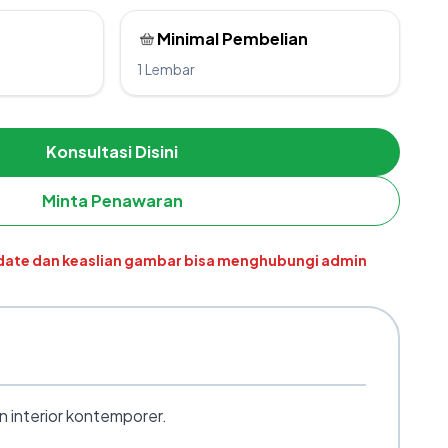
Minimal Pembelian
1 Lembar
Konsultasi Disini
Minta Penawaran
pdate dan keaslian gambar bisa menghubungi admin
n interior kontemporer.