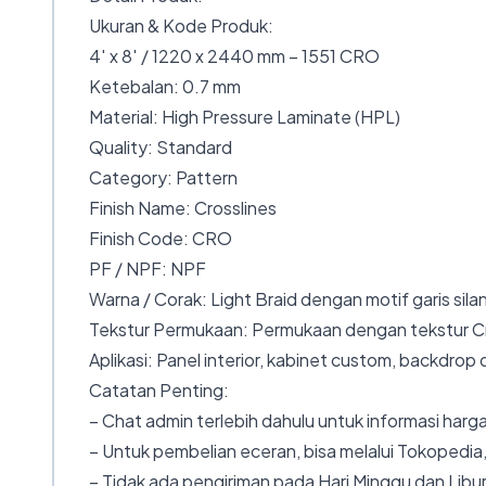
Ukuran & Kode Produk:
4′ x 8′ / 1220 x 2440 mm – 1551 CRO
Ketebalan: 0.7 mm
Material: High Pressure Laminate (HPL)
Quality: Standard
Category: Pattern
Finish Name: Crosslines
Finish Code: CRO
PF / NPF: NPF
Warna / Corak: Light Braid dengan motif garis sil
Tekstur Permukaan: Permukaan dengan tekstur C
Aplikasi: Panel interior, kabinet custom, backdrop
Catatan Penting:
– Chat admin terlebih dahulu untuk informasi harga
– Untuk pembelian eceran, bisa melalui Tokopedia,
– Tidak ada pengiriman pada Hari Minggu dan Libur