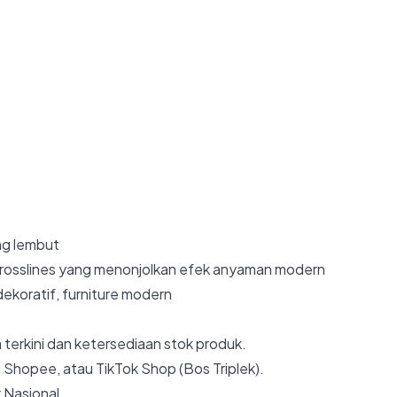
ang lembut
rosslines yang menonjolkan efek anyaman modern
 dekoratif, furniture modern
 terkini dan ketersediaan stok produk.
 Shopee, atau TikTok Shop (Bos Triplek).
 Nasional.