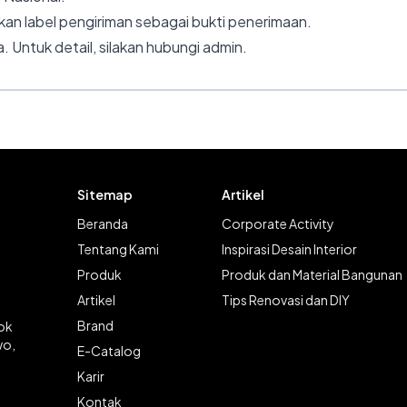
an label pengiriman sebagai bukti penerimaan.
. Untuk detail, silakan hubungi admin.
Sitemap
Artikel
Beranda
Corporate Activity
Tentang Kami
Inspirasi Desain Interior
Produk
Produk dan Material Bangunan
Artikel
Tips Renovasi dan DIY
Brand
lok
wo,
E-Catalog
Karir
Kontak