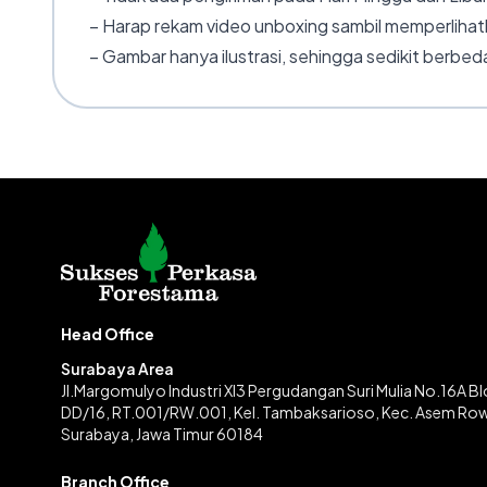
– Harap rekam video unboxing sambil memperlihatk
– Gambar hanya ilustrasi, sehingga sedikit berbeda
Head Office
Surabaya Area
Jl.Margomulyo Industri XI3 Pergudangan Suri Mulia No.16A B
DD/16, RT.001/RW.001, Kel. Tambaksarioso, Kec. Asem Ro
Surabaya, Jawa Timur 60184
Branch Office