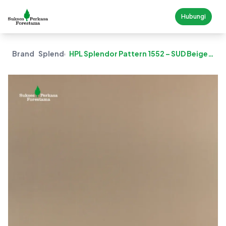
Hubungi
Brand
Splendor
HPL Splendor Pattern 1552 – SUD Beige
Braid (Suede)