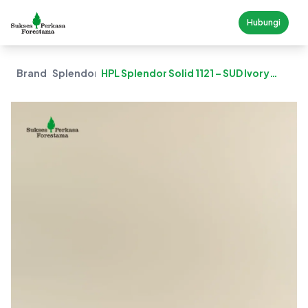
Hubungi
Brand
Splendor
HPL Splendor Solid 1121 – SUD Ivory
(Suede)