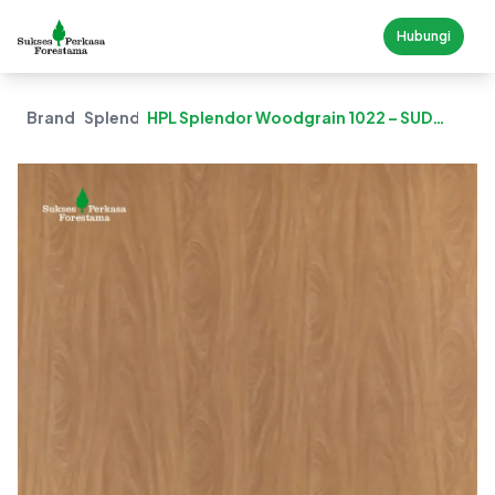
Hubungi
Brand
Splendor
HPL Splendor Woodgrain 1022 – SUD
Naive Walnut (Suede)