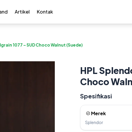
and
Artikel
Kontak
grain 1077 – SUD Choco Walnut (Suede)
HPL Splend
Choco Waln
Spesifikasi
Merek
Splendor