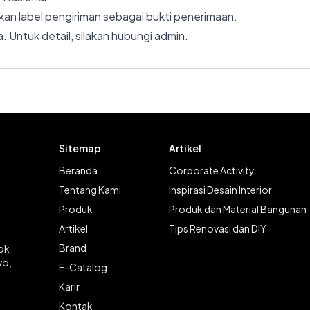
an label pengiriman sebagai bukti penerimaan.
. Untuk detail, silakan hubungi admin.
Sitemap
Artikel
Beranda
Corporate Activity
Tentang Kami
Inspirasi Desain Interior
Produk
Produk dan Material Bangunan
Artikel
Tips Renovasi dan DIY
Brand
lok
wo,
E-Catalog
Karir
Kontak