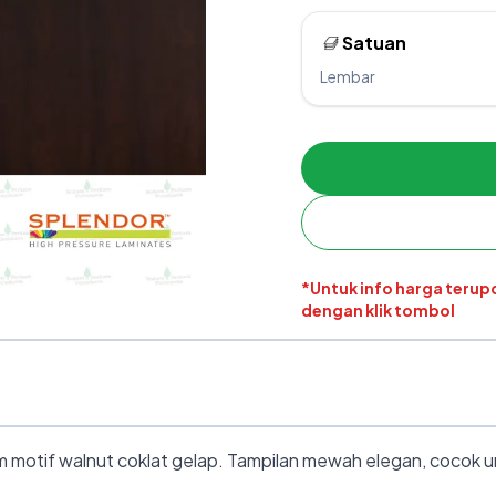
Satuan
Lembar
*Untuk info harga teru
dengan klik tombol
motif walnut coklat gelap. Tampilan mewah elegan, cocok un