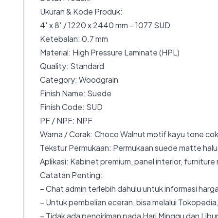
Ukuran & Kode Produk:
4′ x 8′ / 1220 x 2440 mm – 1077 SUD
Ketebalan: 0.7 mm
Material: High Pressure Laminate (HPL)
Quality: Standard
Category: Woodgrain
Finish Name: Suede
Finish Code: SUD
PF / NPF: NPF
Warna / Corak: Choco Walnut motif kayu tone cok
Tekstur Permukaan: Permukaan suede matte halus
Aplikasi: Kabinet premium, panel interior, furniture
Catatan Penting:
– Chat admin terlebih dahulu untuk informasi harga
– Untuk pembelian eceran, bisa melalui Tokopedia,
– Tidak ada pengiriman pada Hari Minggu dan Libur