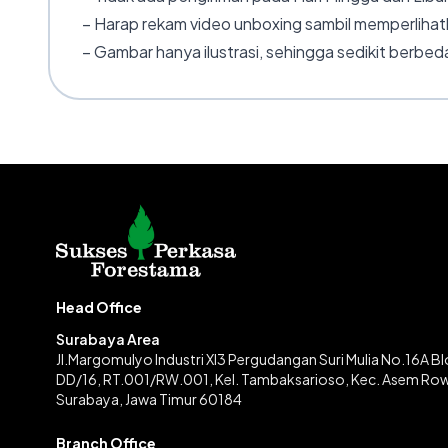
– Harap rekam video unboxing sambil memperlihatk
– Gambar hanya ilustrasi, sehingga sedikit berbeda
Head Office
Surabaya Area
Jl.Margomulyo Industri XI3 Pergudangan Suri Mulia No.16A B
DD/16, RT.001/RW.001, Kel. Tambaksarioso, Kec. Asem Ro
Surabaya, Jawa Timur 60184
Branch Office