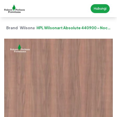
Hubungi
Brand
Wilsonart
HPL Wilsonart Absolute 440900 – Noce
Champagne