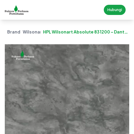
Hubungi
Brand
Wilsonart
HPL Wilsonart Absolute 831200 – Dante
Carrara