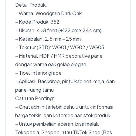
Detail Produk:
– Warna: Woodgrain Dark Oak
– Kode Produk: 352
– Ukuran: 4×8 feet (±122 cm x 244 cm)
– Ketebalan: 2.5 mm – 25 mm
– Tekstur (STD): WG01 / WG02 / WG03
– Material: MDF / HMR decorative panel
dengan warna oak gelap elegan
– Tipe: Interior grade
– Aplikasi: Backdrop, pintu kabinet, meja, dan
panel ruang tamu
Catatan Penting:
– Chat admin terlebih dahulu untuk informasi
harga terkini dan ketersediaan stok produk.
– Untuk pembelian eceran, bisa melalui
Tokopedia, Shopee, atau TikTok Shop (Bos