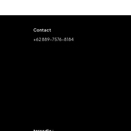
Contact
+62 889-7576-8184
tersedia :