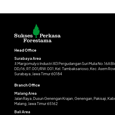
Head Office
Surabaya Area
Jl.Margomulyo Industri XI3 Pergudangan Suri Mulia No.16A B
DD/16, RT.001/RW.001, Kel. Tambaksarioso, Kec. Asem Ro
Surabaya, Jawa Timur 60184
Branch Office
Malang Area
Jalan Raya, Dusun Genengan Krajan, Genengan, Pakisaji, Ka
Malang, Jawa Timur 65162
Bali Area