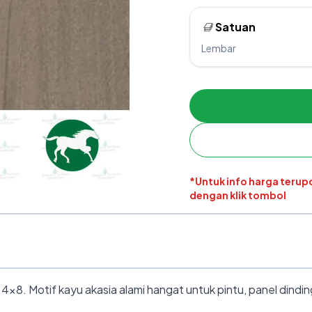
Satuan
Lembar
*Untuk info harga teru
dengan klik tombol
8. Motif kayu akasia alami hangat untuk pintu, panel dinding,