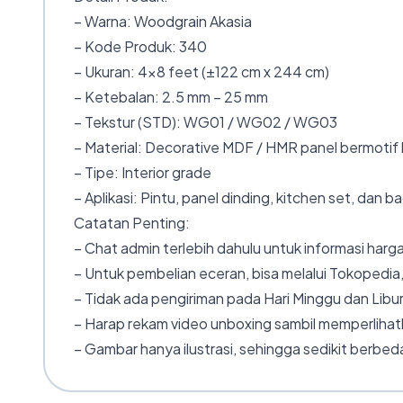
– Warna: Woodgrain Akasia
– Kode Produk: 340
– Ukuran: 4×8 feet (±122 cm x 244 cm)
– Ketebalan: 2.5 mm – 25 mm
– Tekstur (STD): WG01 / WG02 / WG03
– Material: Decorative MDF / HMR panel bermotif 
– Tipe: Interior grade
– Aplikasi: Pintu, panel dinding, kitchen set, dan 
Catatan Penting:
– Chat admin terlebih dahulu untuk informasi harga
– Untuk pembelian eceran, bisa melalui Tokopedia,
– Tidak ada pengiriman pada Hari Minggu dan Libur
– Harap rekam video unboxing sambil memperlihatk
– Gambar hanya ilustrasi, sehingga sedikit berbeda