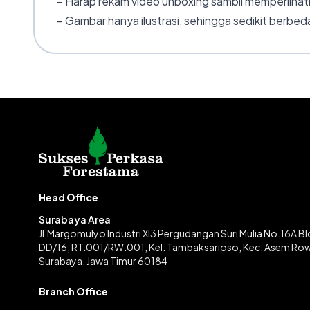
– Harap rekam video unboxing sambil memperlihatk
– Gambar hanya ilustrasi, sehingga sedikit berbeda
Head Office
Surabaya Area
Jl.Margomulyo Industri XI3 Pergudangan Suri Mulia No.16A B
DD/16, RT.001/RW.001, Kel. Tambaksarioso, Kec. Asem Ro
Surabaya, Jawa Timur 60184
Branch Office