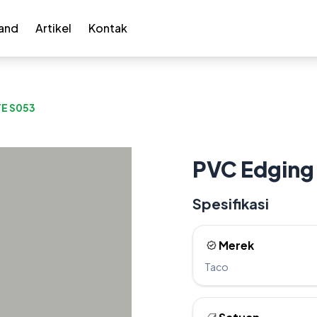
and
Artikel
Kontak
TE S053
PVC Edging 
Spesifikasi
Merek
Taco