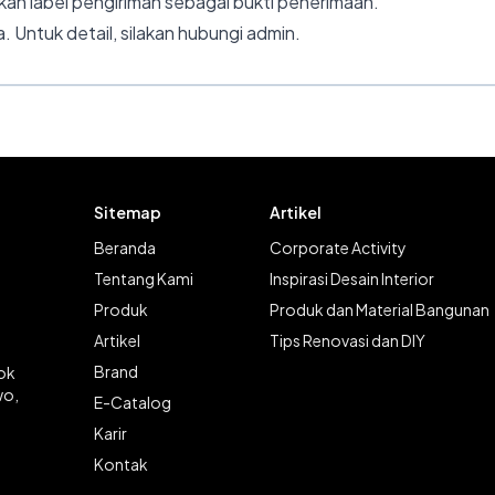
an label pengiriman sebagai bukti penerimaan.
. Untuk detail, silakan hubungi admin.
Sitemap
Artikel
Beranda
Corporate Activity
Tentang Kami
Inspirasi Desain Interior
Produk
Produk dan Material Bangunan
Artikel
Tips Renovasi dan DIY
Brand
lok
wo,
E-Catalog
Karir
Kontak