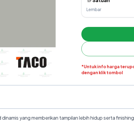
Satuan
Lembar
*Untuk info harga teru
dengan klik tombol
inamis yang memberikan tampilan lebih hidup serta finishing t