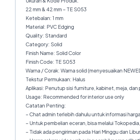
Ukuran & Kode Produk:
22 mm & 42 mm – TE S053
Ketebalan: 1 mm
Material: PVC Edging
Quality: Standard
Category: Solid
Finish Name: Solid Color
Finish Code: TE S053
Warna / Corak: Warna solid (menyesuaikan NEW
Tekstur Permukaan: Halus
Aplikasi: Penutup sisi furniture, kabinet, meja, dan 
Usage: Recommended for interior use only
Catatan Penting:
– Chat admin terlebih dahulu untuk informasi harga
– Untuk pembelian eceran, bisa melalui Tokopedia,
– Tidak ada pengiriman pada Hari Minggu dan Libur