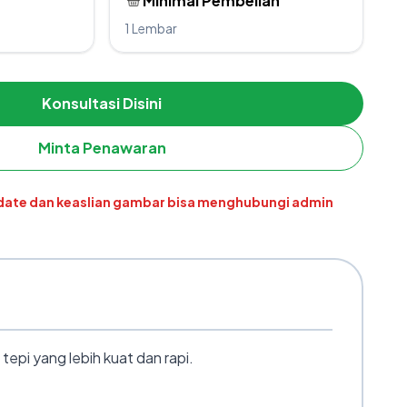
Minimal Pembelian
1 Lembar
Konsultasi Disini
Minta Penawaran
pdate dan keaslian gambar bisa menghubungi admin
epi yang lebih kuat dan rapi.