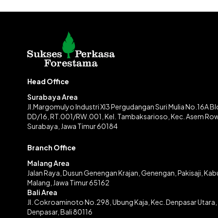
Head Office
Surabaya Area
Jl.Margomulyo Industri XI3 Pergudangan Suri Mulia No.16A B
DD/16, RT.001/RW.001, Kel. Tambaksarioso, Kec. Asem Ro
Surabaya, Jawa Timur 60184
Branch Office
Malang Area
Jalan Raya, Dusun Genengan Krajan, Genengan, Pakisaji, Ka
Malang, Jawa Timur 65162
Bali Area
Jl. Cokroaminoto No.298, Ubung Kaja, Kec. Denpasar Utara,
Denpasar, Bali 80116