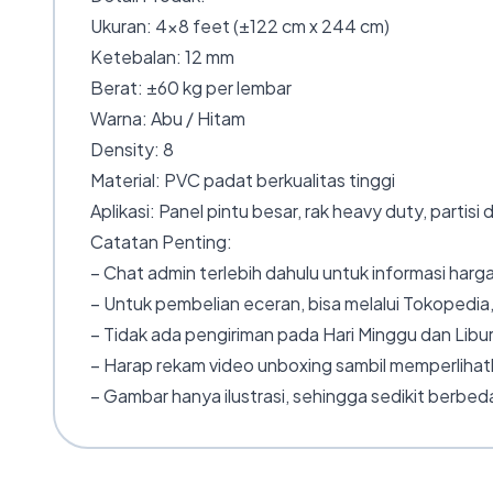
Ukuran: 4×8 feet (±122 cm x 244 cm)
Ketebalan: 12 mm
Berat: ±60 kg per lembar
Warna: Abu / Hitam
Density: 8
Material: PVC padat berkualitas tinggi
Aplikasi: Panel pintu besar, rak heavy duty, partis
Catatan Penting:
– Chat admin terlebih dahulu untuk informasi harga
– Untuk pembelian eceran, bisa melalui Tokopedia,
– Tidak ada pengiriman pada Hari Minggu dan Libur
– Harap rekam video unboxing sambil memperlihatk
– Gambar hanya ilustrasi, sehingga sedikit berbeda