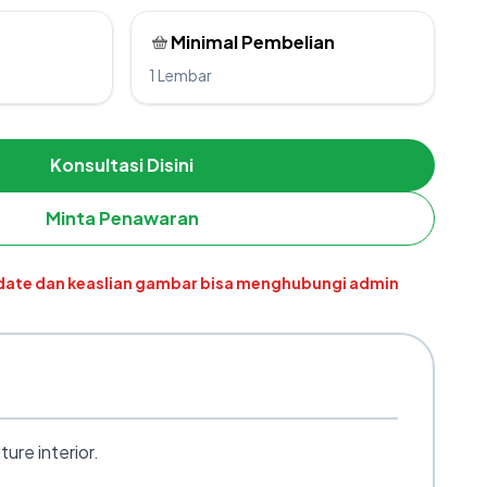
Minimal Pembelian
1 Lembar
Konsultasi Disini
Minta Penawaran
pdate dan keaslian gambar bisa menghubungi admin
ure interior.