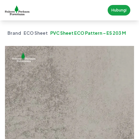
Hubungi
Brand
ECO Sheet
PVC Sheet ECO Pattern – ES 203 M