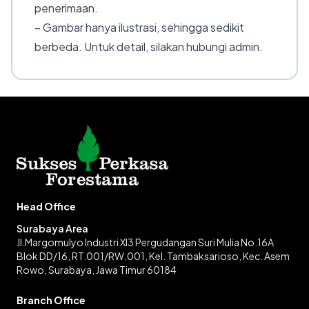
penerimaan.
– Gambar hanya ilustrasi, sehingga sedikit
berbeda. Untuk detail, silakan hubungi admin.
Head Office
Surabaya Area
Jl.Margomulyo Industri XI3 Pergudangan Suri Mulia No.16A
Blok DD/16, RT.001/RW.001, Kel. Tambaksarioso, Kec. Asem
Rowo, Surabaya, Jawa Timur 60184
Branch Office