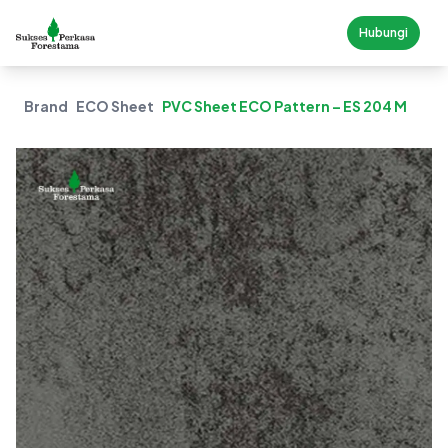
Hubungi
Brand
ECO Sheet
PVC Sheet ECO Pattern – ES 204 M