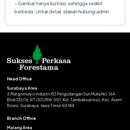
– Gambar hanya ilustrasi, sehingga sedikit
berbeda. Untuk detail, silakan hubungi admin.
Head Office
Surabaya Area
Jl.Margomulyo Industri XI3 Pergudangan Suri Mulia No.16A
Blok DD/16, RT.001/RW.001, Kel. Tambaksarioso, Kec. Asem
Rowo, Surabaya, Jawa Timur 60184
Branch Office
Malang Area