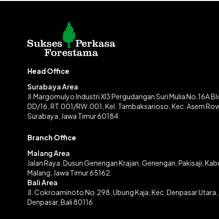
Head Office
Surabaya Area
Jl.Margomulyo Industri XI3 Pergudangan Suri Mulia No.16A B
DD/16, RT.001/RW.001, Kel. Tambaksarioso, Kec. Asem Ro
Surabaya, Jawa Timur 60184
Branch Office
Malang Area
Jalan Raya, Dusun Genengan Krajan, Genengan, Pakisaji, Ka
Malang, Jawa Timur 65162
Bali Area
Jl. Cokroaminoto No.298, Ubung Kaja, Kec. Denpasar Utara,
Denpasar, Bali 80116