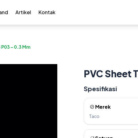
and
Artikel
Kontak
S P03 – 0.3 Mm
PVC Sheet T
Spesifikasi
Merek
Taco