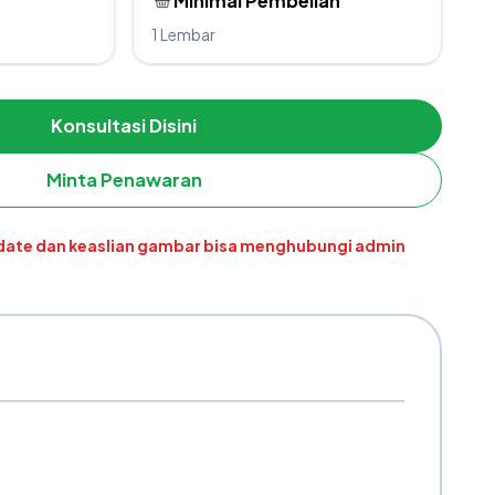
Minimal Pembelian
1 Lembar
Konsultasi Disini
Minta Penawaran
pdate dan keaslian gambar bisa menghubungi admin