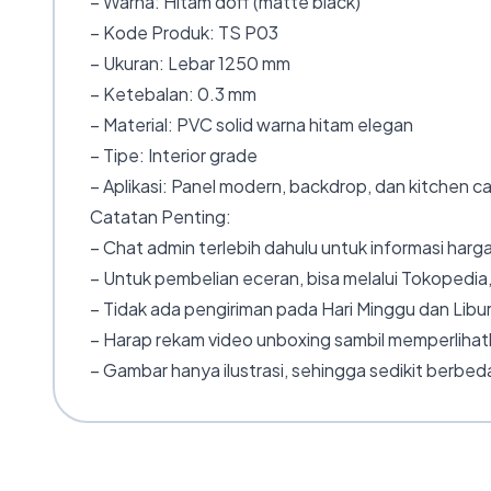
– Warna: Hitam doff (matte black)
– Kode Produk: TS P03
– Ukuran: Lebar 1250 mm
– Ketebalan: 0.3 mm
– Material: PVC solid warna hitam elegan
– Tipe: Interior grade
– Aplikasi: Panel modern, backdrop, dan kitchen c
Catatan Penting:
– Chat admin terlebih dahulu untuk informasi harga
– Untuk pembelian eceran, bisa melalui Tokopedia,
– Tidak ada pengiriman pada Hari Minggu dan Libur
– Harap rekam video unboxing sambil memperlihatk
– Gambar hanya ilustrasi, sehingga sedikit berbeda