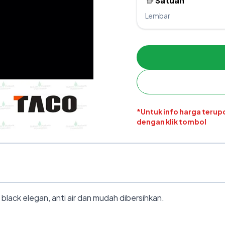
Satuan
Lembar
*Untuk info harga teru
dengan klik tombol
ack elegan, anti air dan mudah dibersihkan.